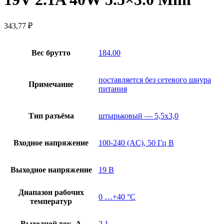
343,77
₽
Вес брутто
184.00
поставляется без сетевого шнура
Примечание
питания
Тип разъёма
штырьковый — 5,5х3,0
Входное напряжение
100-240 (AC), 50 Гц В
Выходное напряжение
19 В
Диапазон рабочих
0 …+40 °С
температур
Выходной ток, А
2,1