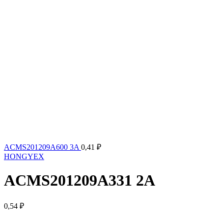
ACMS201209A600 3A
0,41
₽
HONGYEX
ACMS201209A331 2A
0,54
₽