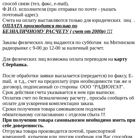
способ связи (тел, факс, e-mail),
Ф.И.О. исполнителя (при отправке по почте - указать
почтовый адрес).
Счета на оплату выставляются только для юридических лиц .
ОПЛАТА производится только по
БЕЗНАЛИЧНОМУ РАСЧЕТУ ( счет от 2000р) !!!
Заказы физических лиц выдаются по субботам на Митинском
радиорынке с 9-00 до 12-00 за наличный расчет.
Для физических лиц возможна оплата переводом на
карту
Сбербанка.
После обработки заявки высылается (передается) по факсу, E-
mail, и т.д., счет на предоплату (при необходимости так же и
договор), подписанный со стороны
ООО "РАДИОНЭЛ
".
Срок действия счета указывается в нем при выписке.
Оплатив счет по безналичному расчету , просьба сообщить об
оплате для ускорения комплектации заказа.
Сроки получения товара самовывозом подлежат
обязательному согласованию с отделом сбыта !!!
При получении товара самовывозом необходимо иметь при
себе доверенность.
Отгрузка товара производится почтой, транспортной
компанией, курьером или другим удобным для Вас способом.