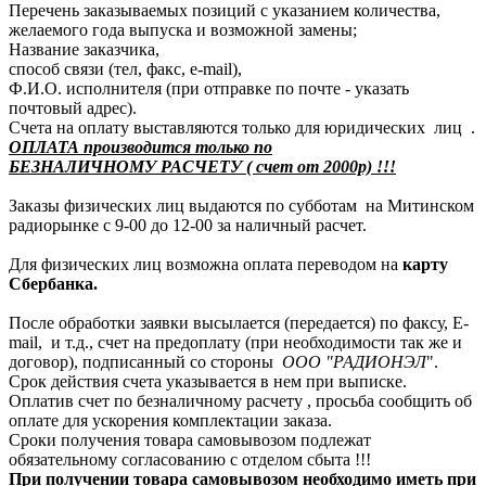
Перечень заказываемых позиций с указанием количества,
желаемого года выпуска и возможной замены;
Название заказчика,
способ связи (тел, факс, e-mail),
Ф.И.О. исполнителя (при отправке по почте - указать
почтовый адрес).
Счета на оплату выставляются только для юридических лиц .
ОПЛАТА производится только по
БЕЗНАЛИЧНОМУ РАСЧЕТУ ( счет от 2000р) !!!
Заказы физических лиц выдаются по субботам на Митинском
радиорынке с 9-00 до 12-00 за наличный расчет.
Для физических лиц возможна оплата переводом на
карту
Сбербанка.
После обработки заявки высылается (передается) по факсу, E-
mail, и т.д., счет на предоплату (при необходимости так же и
договор), подписанный со стороны
ООО "РАДИОНЭЛ
".
Срок действия счета указывается в нем при выписке.
Оплатив счет по безналичному расчету , просьба сообщить об
оплате для ускорения комплектации заказа.
Сроки получения товара самовывозом подлежат
обязательному согласованию с отделом сбыта !!!
При получении товара самовывозом необходимо иметь при