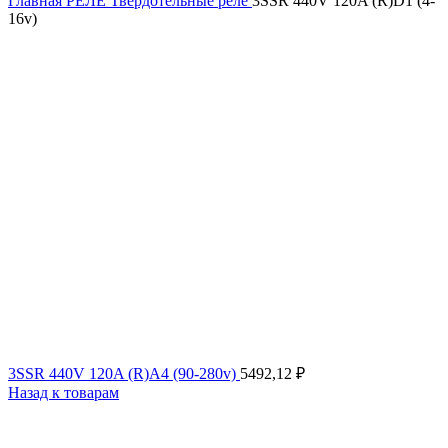
Главная
РЕЛЕ
Твердотельные реле
3SSR 440V 120A (R)D1 (4-
16v)
3SSR 440V 120A (R)A4 (90-280v)
5492,12
₽
Назад к товарам