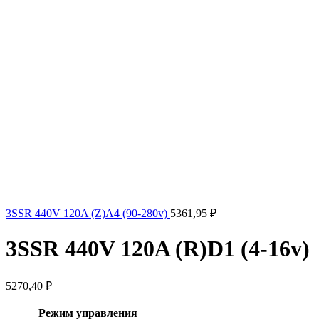
3SSR 440V 120A (Z)A4 (90-280v)
5361,95
₽
3SSR 440V 120A (R)D1 (4-16v)
5270,40
₽
Режим управления