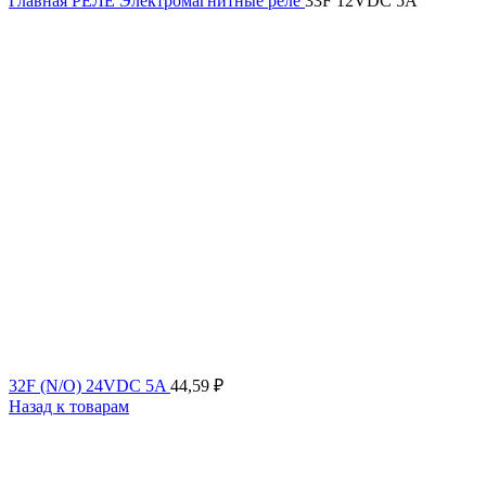
Главная
РЕЛЕ
Электромагнитные реле
33F 12VDC 5A
32F (N/O) 24VDC 5A
44,59
₽
Назад к товарам