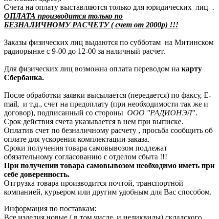
Счета на оплату выставляются только для юридических лиц .
ОПЛАТА производится только по
БЕЗНАЛИЧНОМУ РАСЧЕТУ ( счет от 2000р) !!!
Заказы физических лиц выдаются по субботам на Митинском
радиорынке с 9-00 до 12-00 за наличный расчет.
Для физических лиц возможна оплата переводом на
карту
Сбербанка.
После обработки заявки высылается (передается) по факсу, E-
mail, и т.д., счет на предоплату (при необходимости так же и
договор), подписанный со стороны
ООО "РАДИОНЭЛ
".
Срок действия счета указывается в нем при выписке.
Оплатив счет по безналичному расчету , просьба сообщить об
оплате для ускорения комплектации заказа.
Сроки получения товара самовывозом подлежат
обязательному согласованию с отделом сбыта !!!
При получении товара самовывозом необходимо иметь при
себе доверенность.
Отгрузка товара производится почтой, транспортной
компанией, курьером или другим удобным для Вас способом.
Информация по поставкам:
Все изделия новые ( в том числе, и неликвиды),складского