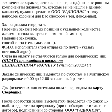
технические характеристики, аналоги, и т.д.) по электронным
компонентам (включая те, которые вы не нашли в данном
каталоге), нужно передать в
ООО "РАДИОНЭЛ
" заявку
наиболее удобным для Вас способом ( тел, факс,e-mail).
Заявка должна содержать:
Перечень заказываемых позиций с указанием количества,
желаемого года выпуска и возможной замены;
Название заказчика,
способ связи (тел, факс, e-mail),
Ф.И.О. исполнителя (при отправке по почте - указать
почтовый адрес).
Счета на оплату выставляются только для юридических лиц .
ОПЛАТА производится только по
БЕЗНАЛИЧНОМУ РАСЧЕТУ ( счет от 2000р) !!!
Заказы физических лиц выдаются по субботам на Митинском
радиорынке с 9-00 до 12-00 за наличный расчет.
Для физических лиц возможна оплата переводом на
карту
Сбербанка.
После обработки заявки высылается (передается) по факсу, E-
mail, и т.д., счет на предоплату (при необходимости так же и
договор), подписанный со стороны
ООО "РАДИОНЭЛ
".