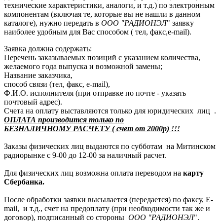
технические характеристики, аналоги, и т.д.) по электронным
компонентам (включая те, которые вы не нашли в данном
каталоге), нужно передать в
ООО "РАДИОНЭЛ
" заявку
наиболее удобным для Вас способом ( тел, факс,e-mail).
Заявка должна содержать:
Перечень заказываемых позиций с указанием количества,
желаемого года выпуска и возможной замены;
Название заказчика,
способ связи (тел, факс, e-mail),
Ф.И.О. исполнителя (при отправке по почте - указать
почтовый адрес).
Счета на оплату выставляются только для юридических лиц .
ОПЛАТА производится только по
БЕЗНАЛИЧНОМУ РАСЧЕТУ ( счет от 2000р) !!!
Заказы физических лиц выдаются по субботам на Митинском
радиорынке с 9-00 до 12-00 за наличный расчет.
Для физических лиц возможна оплата переводом на
карту
Сбербанка.
После обработки заявки высылается (передается) по факсу, E-
mail, и т.д., счет на предоплату (при необходимости так же и
договор), подписанный со стороны
ООО "РАДИОНЭЛ
".