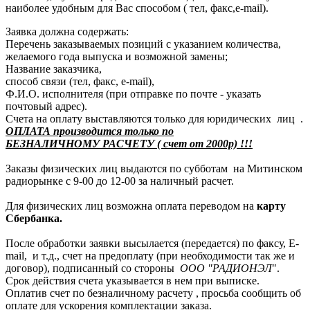
наиболее удобным для Вас способом ( тел, факс,e-mail).
Заявка должна содержать:
Перечень заказываемых позиций с указанием количества,
желаемого года выпуска и возможной замены;
Название заказчика,
способ связи (тел, факс, e-mail),
Ф.И.О. исполнителя (при отправке по почте - указать
почтовый адрес).
Счета на оплату выставляются только для юридических лиц .
ОПЛАТА производится только по
БЕЗНАЛИЧНОМУ РАСЧЕТУ ( счет от 2000р) !!!
Заказы физических лиц выдаются по субботам на Митинском
радиорынке с 9-00 до 12-00 за наличный расчет.
Для физических лиц возможна оплата переводом на
карту
Сбербанка.
После обработки заявки высылается (передается) по факсу, E-
mail, и т.д., счет на предоплату (при необходимости так же и
договор), подписанный со стороны
ООО "РАДИОНЭЛ
".
Срок действия счета указывается в нем при выписке.
Оплатив счет по безналичному расчету , просьба сообщить об
оплате для ускорения комплектации заказа.