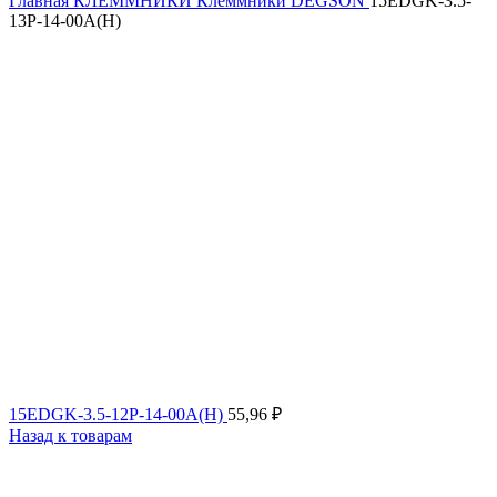
Главная
КЛЕММНИКИ
Клеммники DEGSON
15EDGK-3.5-
13P-14-00A(H)
15EDGK-3.5-12P-14-00A(H)
55,96
₽
Назад к товарам