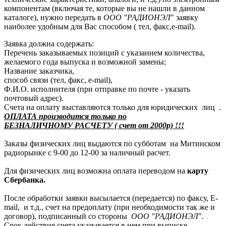
компонентам (включая те, которые вы не нашли в данном
каталоге), нужно передать в
ООО "РАДИОНЭЛ
" заявку
наиболее удобным для Вас способом ( тел, факс,e-mail).
Заявка должна содержать:
Перечень заказываемых позиций с указанием количества,
желаемого года выпуска и возможной замены;
Название заказчика,
способ связи (тел, факс, e-mail),
Ф.И.О. исполнителя (при отправке по почте - указать
почтовый адрес).
Счета на оплату выставляются только для юридических лиц .
ОПЛАТА производится только по
БЕЗНАЛИЧНОМУ РАСЧЕТУ ( счет от 2000р) !!!
Заказы физических лиц выдаются по субботам на Митинском
радиорынке с 9-00 до 12-00 за наличный расчет.
Для физических лиц возможна оплата переводом на
карту
Сбербанка.
После обработки заявки высылается (передается) по факсу, E-
mail, и т.д., счет на предоплату (при необходимости так же и
договор), подписанный со стороны
ООО "РАДИОНЭЛ
".
Срок действия счета указывается в нем при выписке.