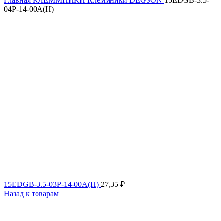
Главная
КЛЕММНИКИ
Клеммники DEGSON
15EDGB-3.5-
04P-14-00A(H)
15EDGB-3.5-03P-14-00A(H)
27,35
₽
Назад к товарам