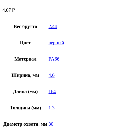
4,07
₽
Вес брутто
2.44
Цвет
черный
Материал
PA66
Ширина, мм
4.6
Длина (мм)
164
Толщина (мм)
1.3
Диаметр охвата, мм
30