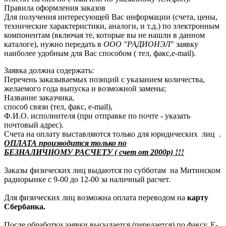
Правила оформления заказов
Для получения интересующей Вас информации (счета, цены,
технические характеристики, аналоги, и т.д.) по электронным
компонентам (включая те, которые вы не нашли в данном
каталоге), нужно передать в
ООО "РАДИОНЭЛ
" заявку
наиболее удобным для Вас способом ( тел, факс,e-mail).
Заявка должна содержать:
Перечень заказываемых позиций с указанием количества,
желаемого года выпуска и возможной замены;
Название заказчика,
способ связи (тел, факс, e-mail),
Ф.И.О. исполнителя (при отправке по почте - указать
почтовый адрес).
Счета на оплату выставляются только для юридических лиц .
ОПЛАТА производится только по
БЕЗНАЛИЧНОМУ РАСЧЕТУ ( счет от 2000р) !!!
Заказы физических лиц выдаются по субботам на Митинском
радиорынке с 9-00 до 12-00 за наличный расчет.
Для физических лиц возможна оплата переводом на
карту
Сбербанка.
После обработки заявки высылается (передается) по факсу, E-