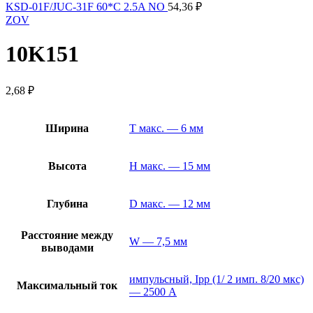
KSD-01F/JUC-31F 60*C 2.5A NO
54,36
₽
ZOV
10K151
2,68
₽
Ширина
T макс. — 6 мм
Высота
H макс. — 15 мм
Глубина
D макс. — 12 мм
Расстояние между
W — 7,5 мм
выводами
импульсный, Ipp (1/ 2 имп. 8/20 мкс)
Максимальный ток
— 2500 А