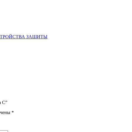
ТРОЙСТВА ЗАЩИТЫ
а C”
ечены
*