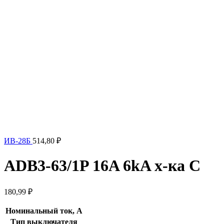
ИВ-28Б
514,80
₽
ADB3-63/1P 16A 6kA х-ка C
180,99
₽
Номинальный ток, А
Тип выключателя