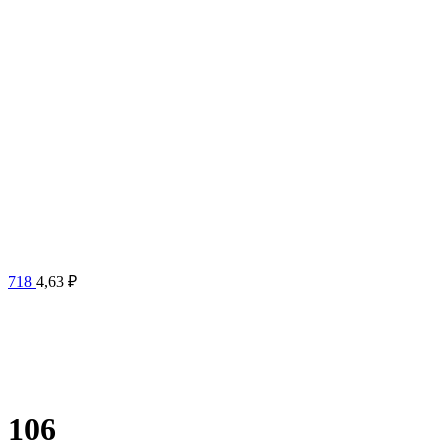
718
4,63
₽
106