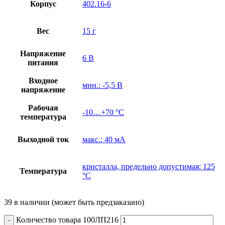
Корпус
402.16-6
Вес
15 г
Напряжение
6 В
питания
Входное
мин.: -5,5 В
напряжение
Рабочая
-10…+70 °С
температура
Выходной ток
макс.: 40 мА
кристалла, предельно допустимая: 125
Температура
°С
39 в наличии (может быть предзаказано)
Количество товара 100ЛП216