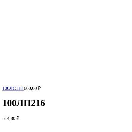
100ЛС118
660,00
₽
100ЛП216
514,80
₽