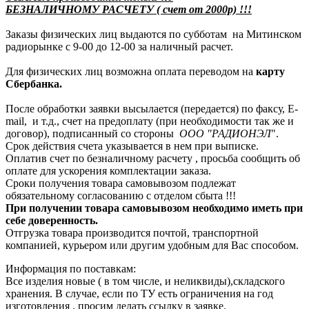
БЕЗНАЛИЧНОМУ РАСЧЕТУ ( счет от 2000р) !!!
Заказы физических лиц выдаются по субботам на Митинском
радиорынке с 9-00 до 12-00 за наличный расчет.
Для физических лиц возможна оплата переводом на
карту
Сбербанка.
После обработки заявки высылается (передается) по факсу, E-
mail, и т.д., счет на предоплату (при необходимости так же и
договор), подписанный со стороны
ООО "РАДИОНЭЛ
".
Срок действия счета указывается в нем при выписке.
Оплатив счет по безналичному расчету , просьба сообщить об
оплате для ускорения комплектации заказа.
Сроки получения товара самовывозом подлежат
обязательному согласованию с отделом сбыта !!!
При получении товара самовывозом необходимо иметь при
себе доверенность.
Отгрузка товара производится почтой, транспортной
компанией, курьером или другим удобным для Вас способом.
Информация по поставкам:
Все изделия новые ( в том числе, и неликвиды),складского
хранения. В случае, если по ТУ есть ограничения на год
изготовления , просим делать ссылку в заявке.