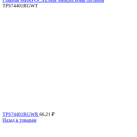
Главная
МИКРОСХЕМЫ
Микросхемы питания
TPS74401RGWT
TPS74401RGWR
66,21
₽
Назад к товарам