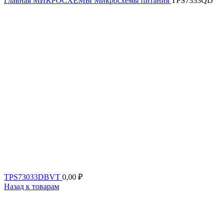
Главная
МИКРОСХЕМЫ
Микросхемы питания
TPS7333QD
TPS73033DBVT
0,00
₽
Назад к товарам