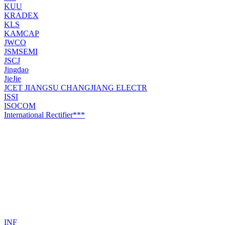
KUU
KRADEX
KLS
KAMCAP
JWCO
JSMSEMI
JSCJ
Jingdao
JieJie
JCET JIANGSU CHANGJIANG ELECTR
ISSI
ISOCOM
International Rectifier***
INF