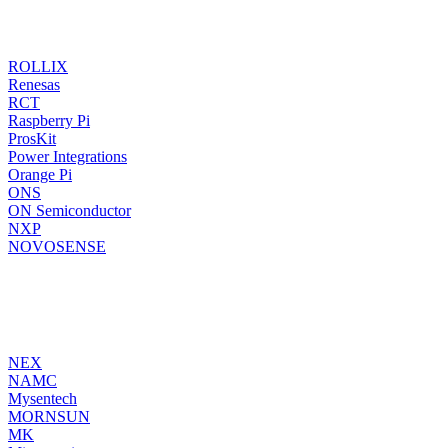
ROLLIX
Renesas
RCT
Raspberry Pi
ProsKit
Power Integrations
Orange Pi
ONS
ON Semiconductor
NXP
NOVOSENSE
NEX
NAMC
Mysentech
MORNSUN
MK