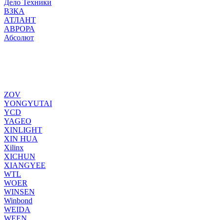
Дело Техники
ВЗКА
АТЛАНТ
АВРОРА
Абсолют
ZOV
YONGYUTAI
YCD
YAGEO
XINLIGHT
XIN HUA
Xilinx
XICHUN
XIANGYEE
WTL
WOER
WINSEN
Winbond
WEIDA
WEEN