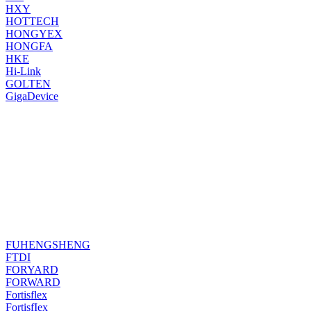
HXY
HOTTECH
HONGYEX
HONGFA
HKE
Hi-Link
GOLTEN
GigaDevice
FUHENGSHENG
FTDI
FORYARD
FORWARD
Fortisflex
FortisfIex