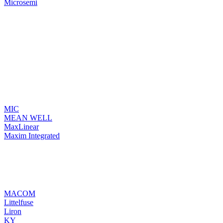
Microsemi
MIC
MEAN WELL
MaxLinear
Maxim Integrated
MACOM
Littelfuse
Liron
KY