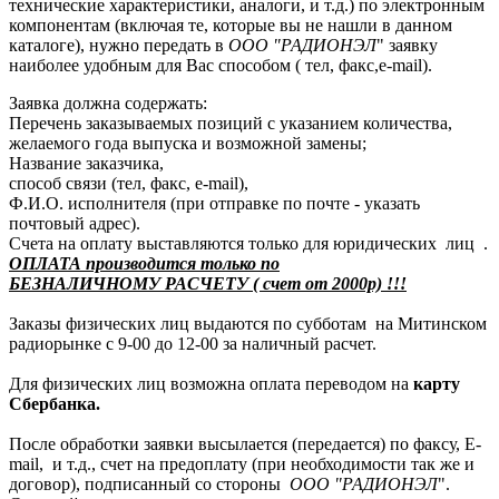
технические характеристики, аналоги, и т.д.) по электронным
компонентам (включая те, которые вы не нашли в данном
каталоге), нужно передать в
ООО "РАДИОНЭЛ
" заявку
наиболее удобным для Вас способом ( тел, факс,e-mail).
Заявка должна содержать:
Перечень заказываемых позиций с указанием количества,
желаемого года выпуска и возможной замены;
Название заказчика,
способ связи (тел, факс, e-mail),
Ф.И.О. исполнителя (при отправке по почте - указать
почтовый адрес).
Счета на оплату выставляются только для юридических лиц .
ОПЛАТА производится только по
БЕЗНАЛИЧНОМУ РАСЧЕТУ ( счет от 2000р) !!!
Заказы физических лиц выдаются по субботам на Митинском
радиорынке с 9-00 до 12-00 за наличный расчет.
Для физических лиц возможна оплата переводом на
карту
Сбербанка.
После обработки заявки высылается (передается) по факсу, E-
mail, и т.д., счет на предоплату (при необходимости так же и
договор), подписанный со стороны
ООО "РАДИОНЭЛ
".