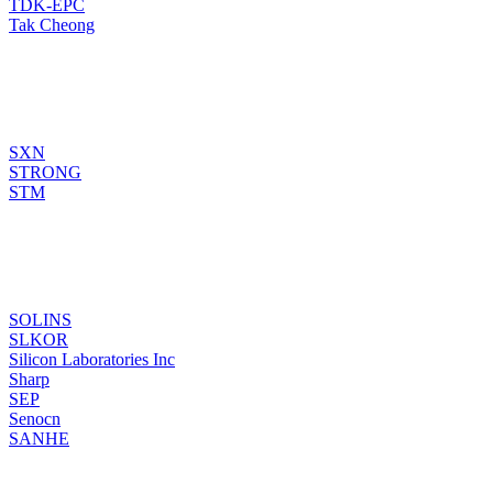
TDK-EPC
Tak Cheong
SXN
STRONG
STM
SOLINS
SLKOR
Silicon Laboratories Inc
Sharp
SEP
Senocn
SANHE