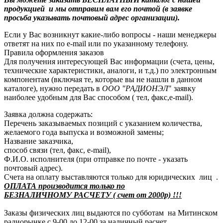
продукцией и мы отправим вам его почтой (в заявке
просьба указывать почтовый адрес организации).
Если у Вас возникнут какие-либо вопросы - наши менеджеры
ответят на них по e-mail или по указанному телефону.
Правила оформления заказов
Для получения интересующей Вас информации (счета, цены,
технические характеристики, аналоги, и т.д.) по электронным
компонентам (включая те, которые вы не нашли в данном
каталоге), нужно передать в
ООО "РАДИОНЭЛ
" заявку
наиболее удобным для Вас способом ( тел, факс,e-mail).
Заявка должна содержать:
Перечень заказываемых позиций с указанием количества,
желаемого года выпуска и возможной замены;
Название заказчика,
способ связи (тел, факс, e-mail),
Ф.И.О. исполнителя (при отправке по почте - указать
почтовый адрес).
Счета на оплату выставляются только для юридических лиц .
ОПЛАТА производится только по
БЕЗНАЛИЧНОМУ РАСЧЕТУ ( счет от 2000р) !!!
Заказы физических лиц выдаются по субботам на Митинском
радиорынке с 9-00 до 12-00 за наличный расчет.