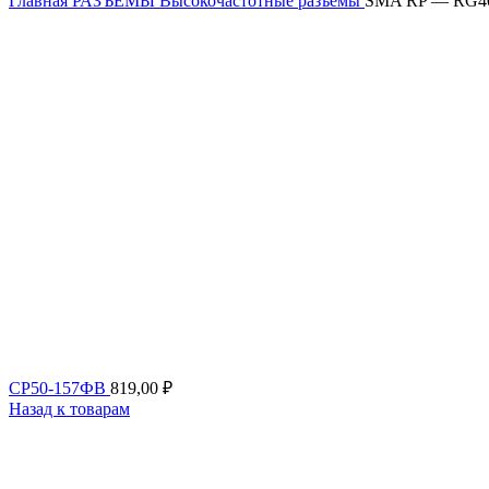
Главная
РАЗЪЕМЫ
Высокочастотные разъемы
SMA RP — RG40
СР50-157ФВ
819,00
₽
Назад к товарам