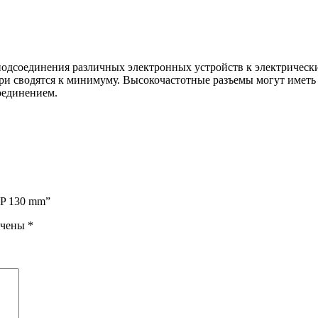
подсоединения различных электронных устройств к электрическ
ери сводятся к минимуму. Высокочастотные разъемы могут имет
оединением.
 P 130 mm”
ечены
*