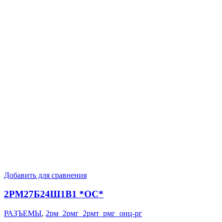
Добавить для сравнения
2РМ27Б24Ш1В1 *ОС*
РАЗЪЕМЫ
,
2рм_2рмг_2рмт_рмг_онц-рг