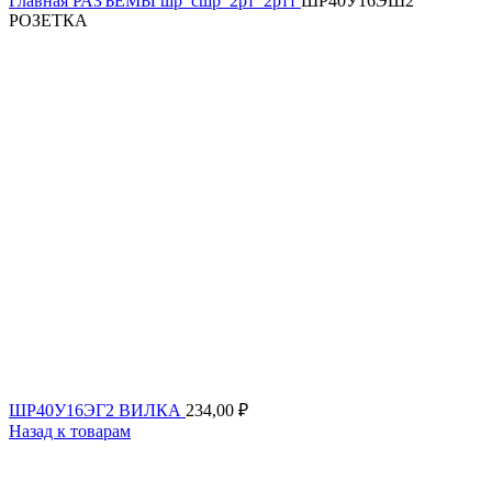
Главная
РАЗЪЕМЫ
шр_сшр_2рт_2ртт
ШР40У16ЭШ2
РОЗЕТКА
ШР40У16ЭГ2 ВИЛКА
234,00
₽
Назад к товарам