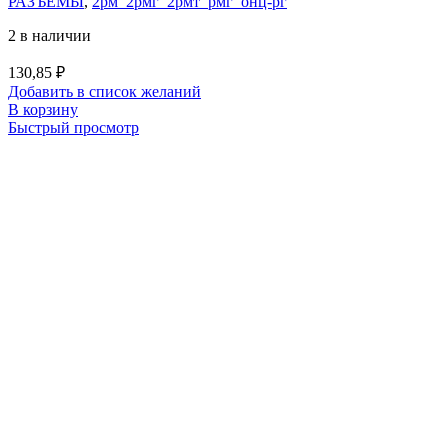
РАЗЪЕМЫ
,
2рм_2рмг_2рмт_рмг_онц-рг
2 в наличии
130,85
₽
Добавить в список желаний
В корзину
Быстрый просмотр