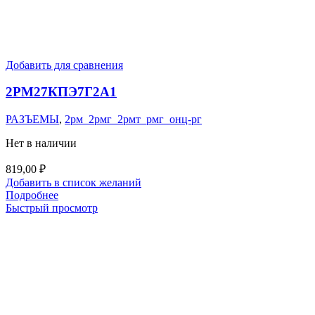
Добавить для сравнения
2РМ27КПЭ7Г2А1
РАЗЪЕМЫ
,
2рм_2рмг_2рмт_рмг_онц-рг
Нет в наличии
819,00
₽
Добавить в список желаний
Подробнее
Быстрый просмотр