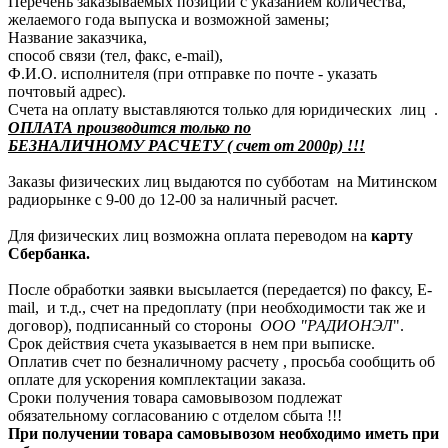
Перечень заказываемых позиций с указанием количества,
желаемого года выпуска и возможной замены;
Название заказчика,
способ связи (тел, факс, e-mail),
Ф.И.О. исполнителя (при отправке по почте - указать
почтовый адрес).
Счета на оплату выставляются только для юридических лиц .
ОПЛАТА производится только по
БЕЗНАЛИЧНОМУ РАСЧЕТУ ( счет от 2000р) !!!
Заказы физических лиц выдаются по субботам на Митинском
радиорынке с 9-00 до 12-00 за наличный расчет.
Для физических лиц возможна оплата переводом на
карту
Сбербанка.
После обработки заявки высылается (передается) по факсу, E-
mail, и т.д., счет на предоплату (при необходимости так же и
договор), подписанный со стороны
ООО "РАДИОНЭЛ
".
Срок действия счета указывается в нем при выписке.
Оплатив счет по безналичному расчету , просьба сообщить об
оплате для ускорения комплектации заказа.
Сроки получения товара самовывозом подлежат
обязательному согласованию с отделом сбыта !!!
При получении товара самовывозом необходимо иметь при