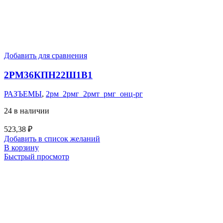
Добавить для сравнения
2РМ36КПН22Ш1В1
РАЗЪЕМЫ
,
2рм_2рмг_2рмт_рмг_онц-рг
24 в наличии
523,38
₽
Добавить в список желаний
В корзину
Быстрый просмотр