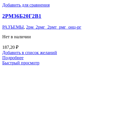
Добавить для сравнения
2РМ36Б20Г2В1
РАЗЪЕМЫ
,
2рм_2рмг_2рмт_рмг_онц-рг
Нет в наличии
187,20
₽
Добавить в список желаний
Подробнее
Быстрый просмотр