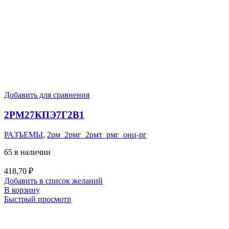
Добавить для сравнения
2РМ27КПЭ7Г2В1
РАЗЪЕМЫ
,
2рм_2рмг_2рмт_рмг_онц-рг
65 в наличии
418,70
₽
Добавить в список желаний
В корзину
Быстрый просмотр