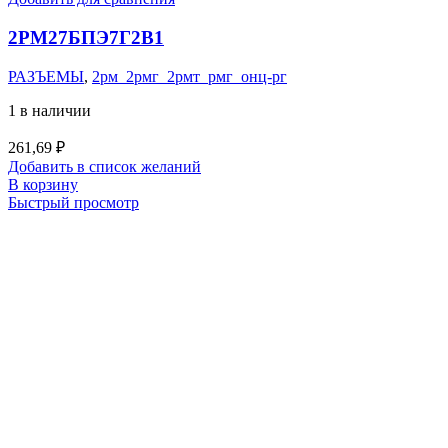
2РМ27БПЭ7Г2В1
РАЗЪЕМЫ
,
2рм_2рмг_2рмт_рмг_онц-рг
1 в наличии
261,69
₽
Добавить в список желаний
В корзину
Быстрый просмотр