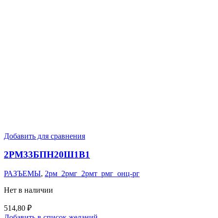
Добавить для сравнения
2РМ33БПН20Ш1В1
РАЗЪЕМЫ
,
2рм_2рмг_2рмт_рмг_онц-рг
Нет в наличии
514,80
₽
Добавить в список желаний