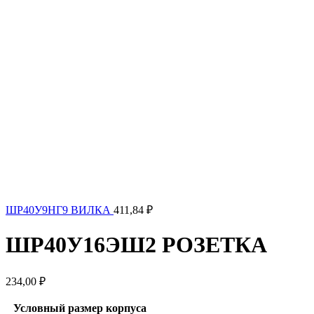
ШР40У9НГ9 ВИЛКА
411,84
₽
ШР40У16ЭШ2 РОЗЕТКА
234,00
₽
Условный размер корпуса