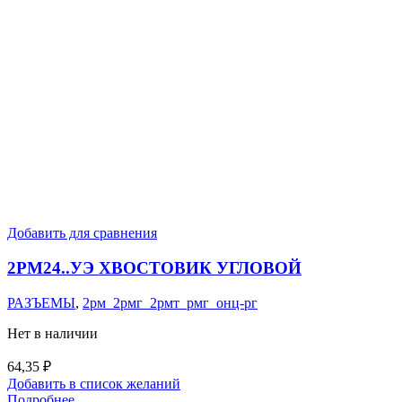
Добавить для сравнения
2РМ24..УЭ ХВОСТОВИК УГЛОВОЙ
РАЗЪЕМЫ
,
2рм_2рмг_2рмт_рмг_онц-рг
Нет в наличии
64,35
₽
Добавить в список желаний
Подробнее