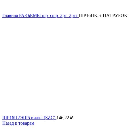
Главная
РАЗЪЕМЫ
шр_сшр_2рт_2ртт
ШР16ПК.Э ПАТРУБОК
ШР16П2ЭШ5 вилка (SZC)
146,22
₽
Назад к товарам