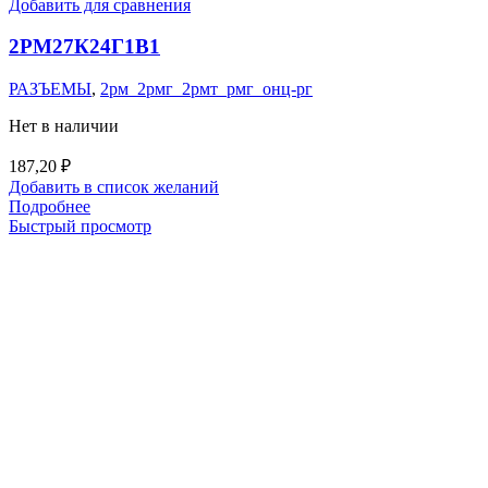
Добавить для сравнения
2РМ27К24Г1В1
РАЗЪЕМЫ
,
2рм_2рмг_2рмт_рмг_онц-рг
Нет в наличии
187,20
₽
Добавить в список желаний
Подробнее
Быстрый просмотр