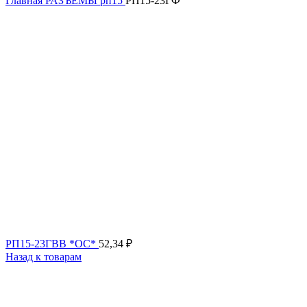
Главная
РАЗЪЕМЫ
рп15
РП15-23ГФ
РП15-23ГВВ *ОС*
52,34
₽
Назад к товарам