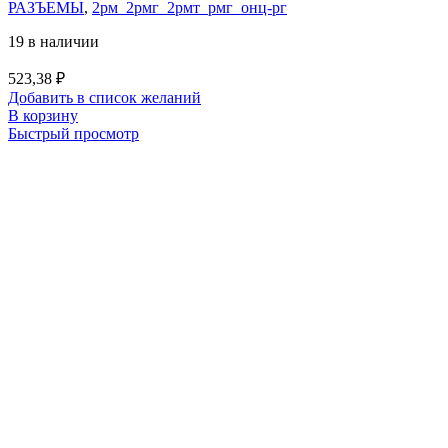
РАЗЪЕМЫ
,
2рм_2рмг_2рмт_рмг_онц-рг
19 в наличии
523,38
₽
Добавить в список желаний
В корзину
Быстрый просмотр