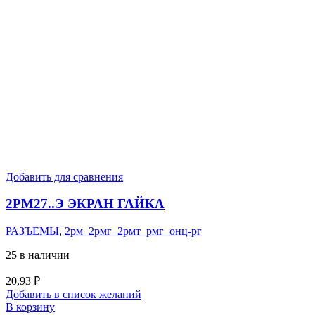
Добавить для сравнения
2РМ27..Э ЭКРАН ГАЙКА
РАЗЪЕМЫ
,
2рм_2рмг_2рмт_рмг_онц-рг
25 в наличии
20,93
₽
Добавить в список желаний
В корзину