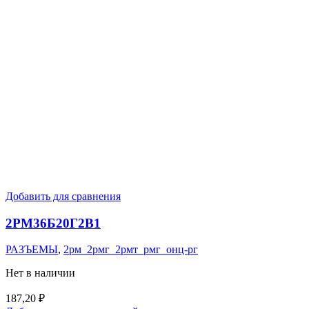
Добавить для сравнения
2РМ36Б20Г2В1
РАЗЪЕМЫ
,
2рм_2рмг_2рмт_рмг_онц-рг
Нет в наличии
187,20
₽