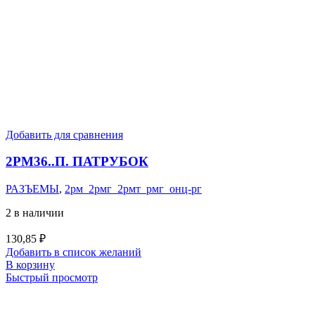
Добавить для сравнения
2РМ36..П. ПАТРУБОК
РАЗЪЕМЫ
,
2рм_2рмг_2рмт_рмг_онц-рг
2 в наличии
130,85
₽
Добавить в список желаний
В корзину
Быстрый просмотр