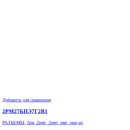
Добавить для сравнения
2РМ27БПЭ7Г2В1
РАЗЪЕМЫ
,
2рм_2рмг_2рмт_рмг_онц-рг