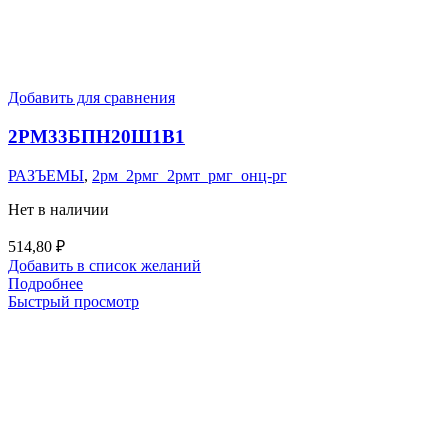
Добавить для сравнения
2РМ33БПН20Ш1В1
РАЗЪЕМЫ
,
2рм_2рмг_2рмт_рмг_онц-рг
Нет в наличии
514,80
₽
Добавить в список желаний
Подробнее
Быстрый просмотр