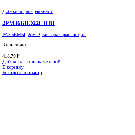
Добавить для сравнения
2РМ36БПЭ22Ш1В1
РАЗЪЕМЫ
,
2рм_2рмг_2рмт_рмг_онц-рг
3 в наличии
418,70
₽
Добавить в список желаний
В корзину
Быстрый просмотр