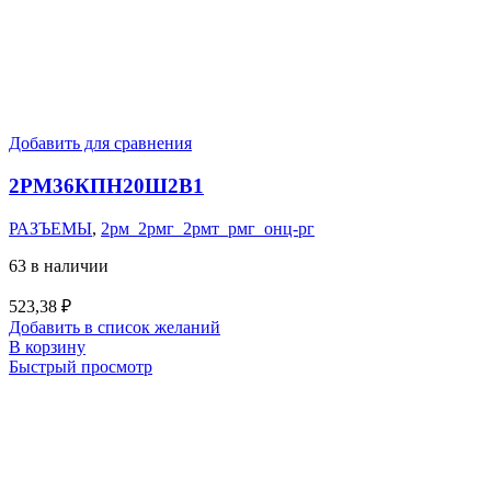
Добавить для сравнения
2РМ36КПН20Ш2В1
РАЗЪЕМЫ
,
2рм_2рмг_2рмт_рмг_онц-рг
63 в наличии
523,38
₽
Добавить в список желаний
В корзину
Быстрый просмотр