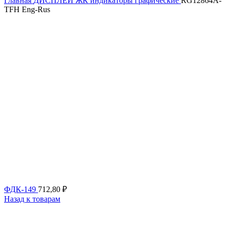
Главная
ДИСПЛЕИ
ЖК индикаторы графические
RG12864A-
TFH Eng-Rus
ФДК-149
712,80
₽
Назад к товарам