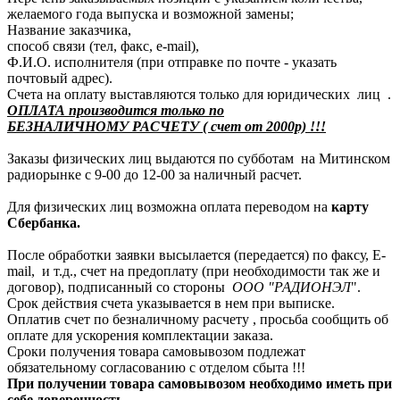
желаемого года выпуска и возможной замены;
Название заказчика,
способ связи (тел, факс, e-mail),
Ф.И.О. исполнителя (при отправке по почте - указать
почтовый адрес).
Счета на оплату выставляются только для юридических лиц .
ОПЛАТА производится только по
БЕЗНАЛИЧНОМУ РАСЧЕТУ ( счет от 2000р) !!!
Заказы физических лиц выдаются по субботам на Митинском
радиорынке с 9-00 до 12-00 за наличный расчет.
Для физических лиц возможна оплата переводом на
карту
Сбербанка.
После обработки заявки высылается (передается) по факсу, E-
mail, и т.д., счет на предоплату (при необходимости так же и
договор), подписанный со стороны
ООО "РАДИОНЭЛ
".
Срок действия счета указывается в нем при выписке.
Оплатив счет по безналичному расчету , просьба сообщить об
оплате для ускорения комплектации заказа.
Сроки получения товара самовывозом подлежат
обязательному согласованию с отделом сбыта !!!
При получении товара самовывозом необходимо иметь при
себе доверенность.