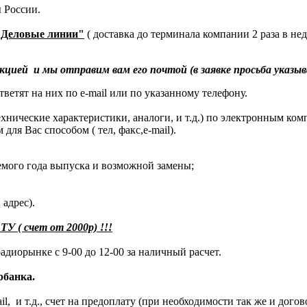
 России.
"Деловые линии"
( доставка до терминала компании 2 раза в не
й и мы отправим вам его почтой (в заявке просьба указыва
ветят на них по e-mail или по указанному телефону.
нические характеристики, аналоги, и т.д.) по электронным комп
для Вас способом ( тел, факс,e-mail).
емого года выпуска и возможной замены;
 адрес).
( счет от 2000р) !!!
диорынке с 9-00 до 12-00 за наличный расчет.
рбанка.
ail, и т.д., счет на предоплату (при необходимости так же и до