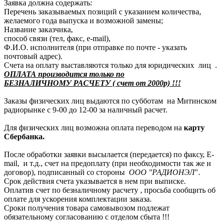
Заявка должна содержать:
Перечень заказываемых позиций с указанием количества,
желаемого года выпуска и возможной замены;
Название заказчика,
способ связи (тел, факс, e-mail),
Ф.И.О. исполнителя (при отправке по почте - указать
почтовый адрес).
Счета на оплату выставляются только для юридических лиц .
ОПЛАТА производится только по
БЕЗНАЛИЧНОМУ РАСЧЕТУ ( счет от 2000р) !!!
Заказы физических лиц выдаются по субботам на Митинском
радиорынке с 9-00 до 12-00 за наличный расчет.
Для физических лиц возможна оплата переводом на
карту
Сбербанка.
После обработки заявки высылается (передается) по факсу, E-
mail, и т.д., счет на предоплату (при необходимости так же и
договор), подписанный со стороны
ООО "РАДИОНЭЛ
".
Срок действия счета указывается в нем при выписке.
Оплатив счет по безналичному расчету , просьба сообщить об
оплате для ускорения комплектации заказа.
Сроки получения товара самовывозом подлежат
обязательному согласованию с отделом сбыта !!!