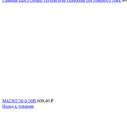
Главная
ЩИТОВЫЕ ПРИБОРЫ
Приборы постоянного тока
М4
М42303 50-0-50В
608,40
₽
Назад к товарам