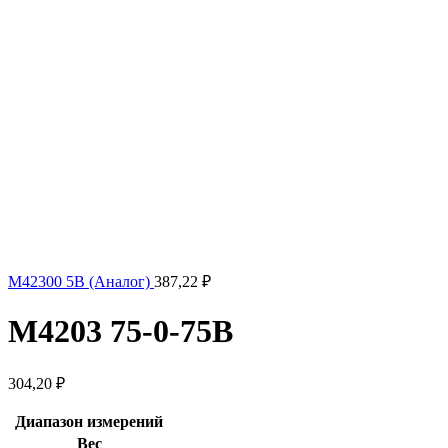
М42300 5В (Аналог)
387,22
₽
М4203 75-0-75В
304,20
₽
Диапазон измерений
Вес