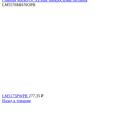
Главная
МИКРОСХЕМЫ
Микросхемы питания
LM5576MH/NOPB
LM5175PWPR
277,35
₽
Назад к товарам