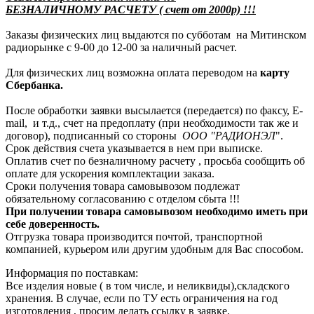
БЕЗНАЛИЧНОМУ РАСЧЕТУ ( счет от 2000р) !!!
Заказы физических лиц выдаются по субботам на Митинском
радиорынке с 9-00 до 12-00 за наличный расчет.
Для физических лиц возможна оплата переводом на
карту
Сбербанка.
После обработки заявки высылается (передается) по факсу, E-
mail, и т.д., счет на предоплату (при необходимости так же и
договор), подписанный со стороны
ООО "РАДИОНЭЛ
".
Срок действия счета указывается в нем при выписке.
Оплатив счет по безналичному расчету , просьба сообщить об
оплате для ускорения комплектации заказа.
Сроки получения товара самовывозом подлежат
обязательному согласованию с отделом сбыта !!!
При получении товара самовывозом необходимо иметь при
себе доверенность.
Отгрузка товара производится почтой, транспортной
компанией, курьером или другим удобным для Вас способом.
Информация по поставкам:
Все изделия новые ( в том числе, и неликвиды),складского
хранения. В случае, если по ТУ есть ограничения на год
изготовления , просим делать ссылку в заявке.