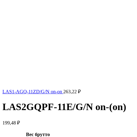
LAS1-AGQ-11ZD/G/N on-on
263,22
₽
LAS2GQPF-11E/G/N on-(on)
199,48
₽
Вес брутто