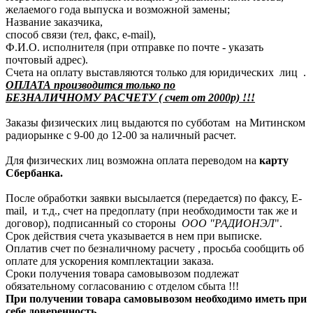
желаемого года выпуска и возможной замены;
Название заказчика,
способ связи (тел, факс, e-mail),
Ф.И.О. исполнителя (при отправке по почте - указать
почтовый адрес).
Счета на оплату выставляются только для юридических лиц .
ОПЛАТА производится только по
БЕЗНАЛИЧНОМУ РАСЧЕТУ ( счет от 2000р) !!!
Заказы физических лиц выдаются по субботам на Митинском
радиорынке с 9-00 до 12-00 за наличный расчет.
Для физических лиц возможна оплата переводом на
карту
Сбербанка.
После обработки заявки высылается (передается) по факсу, E-
mail, и т.д., счет на предоплату (при необходимости так же и
договор), подписанный со стороны
ООО "РАДИОНЭЛ
".
Срок действия счета указывается в нем при выписке.
Оплатив счет по безналичному расчету , просьба сообщить об
оплате для ускорения комплектации заказа.
Сроки получения товара самовывозом подлежат
обязательному согласованию с отделом сбыта !!!
При получении товара самовывозом необходимо иметь при
себе доверенность.