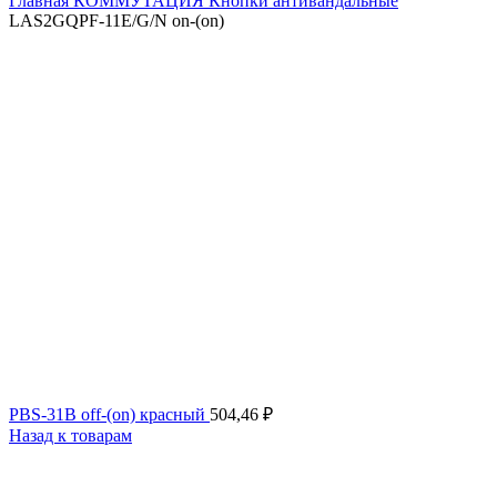
Главная
КОММУТАЦИЯ
Кнопки антивандальные
LAS2GQPF-11E/G/N on-(on)
PBS-31B off-(on) красный
504,46
₽
Назад к товарам