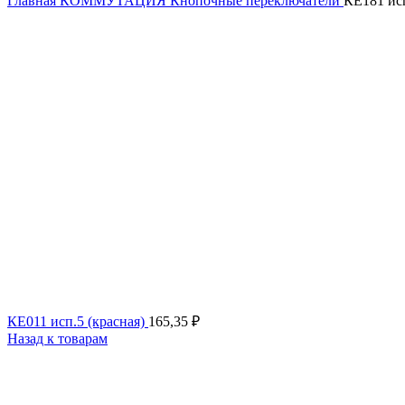
Главная
КОММУТАЦИЯ
Кнопочные переключатели
КЕ181 исп
КЕ011 исп.5 (красная)
165,35
₽
Назад к товарам