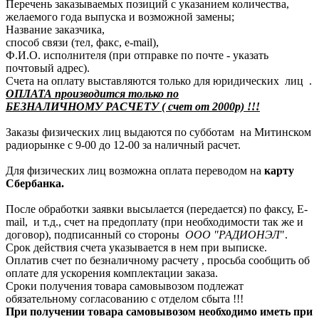
Перечень заказываемых позиций с указанием количества,
желаемого года выпуска и возможной замены;
Название заказчика,
способ связи (тел, факс, e-mail),
Ф.И.О. исполнителя (при отправке по почте - указать
почтовый адрес).
Счета на оплату выставляются только для юридических лиц .
ОПЛАТА производится только по
БЕЗНАЛИЧНОМУ РАСЧЕТУ ( счет от 2000р) !!!
Заказы физических лиц выдаются по субботам на Митинском
радиорынке с 9-00 до 12-00 за наличный расчет.
Для физических лиц возможна оплата переводом на
карту
Сбербанка.
После обработки заявки высылается (передается) по факсу, E-
mail, и т.д., счет на предоплату (при необходимости так же и
договор), подписанный со стороны
ООО "РАДИОНЭЛ
".
Срок действия счета указывается в нем при выписке.
Оплатив счет по безналичному расчету , просьба сообщить об
оплате для ускорения комплектации заказа.
Сроки получения товара самовывозом подлежат
обязательному согласованию с отделом сбыта !!!
При получении товара самовывозом необходимо иметь при