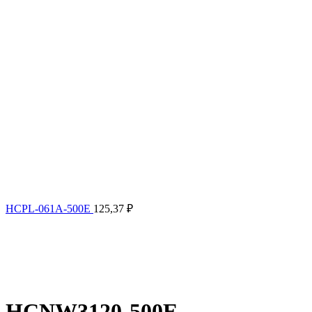
HCPL-061A-500E
125,37
₽
HCNW3120-500E