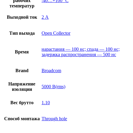
рабочих
-40…+100 °С
температур
Выходной ток
2 А
Тип выхода
Open Collector
нарастания — 100 нс; спада — 100 нс;
Время
задержка распространения — 500 нс
Brand
Broadcom
Напряжение
5000 В(rms)
изоляции
Вес брутто
1.10
Способ монтажа
Through hole