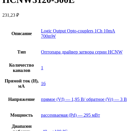
231,23
₽
Logic Output Opto-couplers 1Ch 10mA
Описание
700mW
Тип
Оптопара драйвер затвора серии HCNW
Количество
1
каналов
Прямой ток (If),
16
мА
Напряжение
прямое (Vf) — 1,95 В/ обратное (Vr) — 3 В
Мощность
рассеиваемая (Pd) — 295 мВт
Диапазон