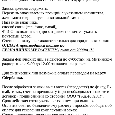
Заявка должна содержать:
Перечень заказываемых позиций с указанием количества,
желаемого года выпуска и возможной замены;
Название заказчика,
способ связи (тел, факс, e-mail),
Ф.И.О. исполнителя (при отправке по почте - указать
почтовый адрес).
Счета на оплату выставляются только для юридических лиц .
ОПЛАТА производится только по
БЕЗНАЛИЧНОМУ РАСЧЕТУ ( счет от 2000р) !!!
Заказы физических лиц выдаются по субботам на Митинском
радиорынке с 9-00 до 12-00 за наличный расчет.
Для физических лиц возможна оплата переводом на
карту
Сбербанка.
После обработки заявки высылается (передается) по факсу, E-
mail, и т.д., счет на предоплату (при необходимости так же и
договор), подписанный со стороны
ООО "РАДИОНЭЛ
".
Срок действия счета указывается в нем при выписке.
Оплатив счет по безналичному расчету , просьба сообщить об
оплате для ускорения комплектации заказа.
Сроки получения товара самовывозом подлежат