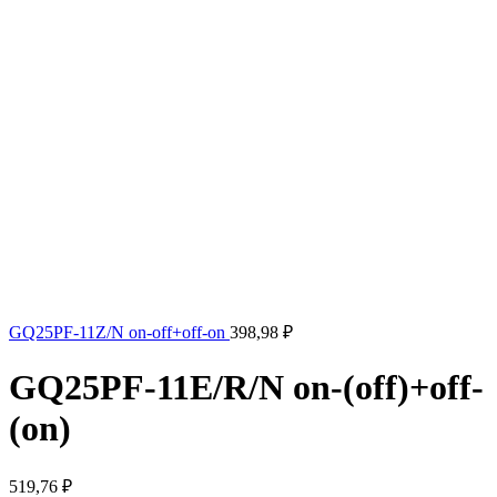
GQ25PF-11Z/N on-off+off-on
398,98
₽
GQ25PF-11E/R/N on-(off)+off-
(on)
519,76
₽