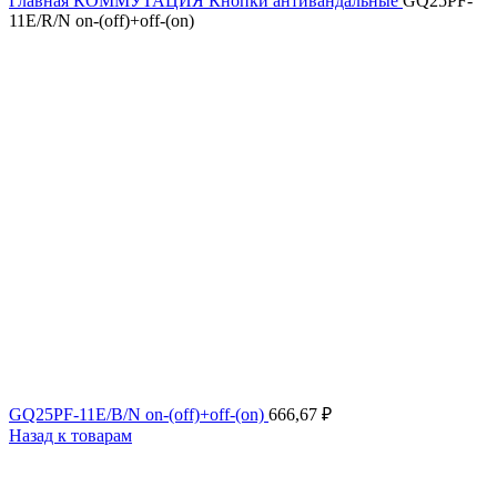
Главная
КОММУТАЦИЯ
Кнопки антивандальные
GQ25PF-
11E/R/N on-(off)+off-(on)
GQ25PF-11E/B/N on-(off)+off-(on)
666,67
₽
Назад к товарам