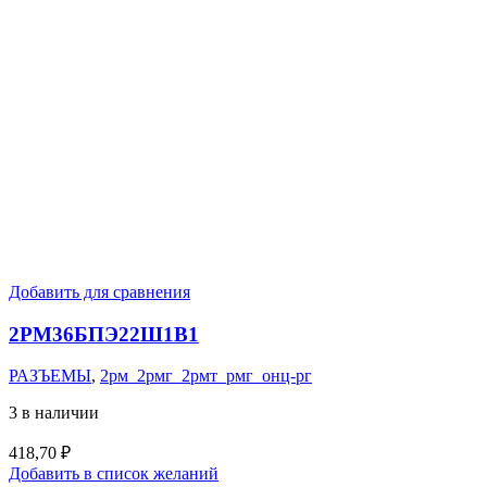
Добавить для сравнения
2РМ36БПЭ22Ш1В1
РАЗЪЕМЫ
,
2рм_2рмг_2рмт_рмг_онц-рг
3 в наличии
418,70
₽
Добавить в список желаний