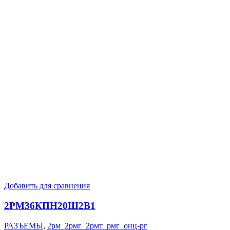
Добавить для сравнения
2РМ36КПН20Ш2В1
РАЗЪЕМЫ
,
2рм_2рмг_2рмт_рмг_онц-рг