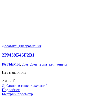
Добавить для сравнения
2РМ39Б45Г2В1
РАЗЪЕМЫ
,
2рм_2рмг_2рмт_рмг_онц-рг
Нет в наличии
231,66
₽
Добавить в список желаний
Подробнее
Быстрый просмотр