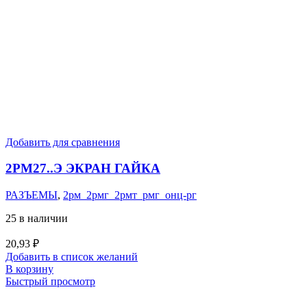
Добавить для сравнения
2РМ27..Э ЭКРАН ГАЙКА
РАЗЪЕМЫ
,
2рм_2рмг_2рмт_рмг_онц-рг
25 в наличии
20,93
₽
Добавить в список желаний
В корзину
Быстрый просмотр