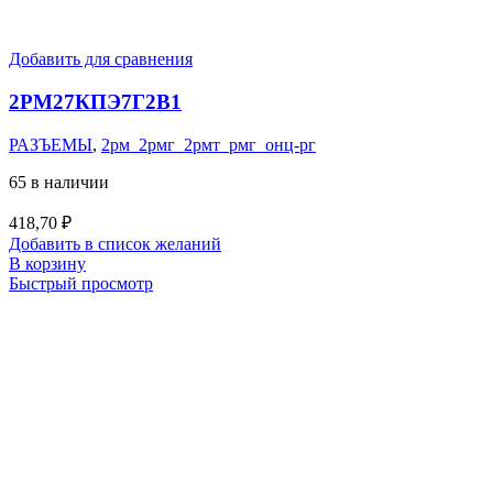
Добавить для сравнения
2РМ27КПЭ7Г2В1
РАЗЪЕМЫ
,
2рм_2рмг_2рмт_рмг_онц-рг
65 в наличии
418,70
₽
Добавить в список желаний
В корзину
Быстрый просмотр