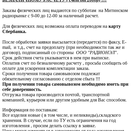
Заказы физических лиц выдаются по субботам на Митинском
радиорынке с 9-00 до 12-00 за наличный расчет.
Для физических лиц возможна оплата переводом на
карту
Сбербанка.
После обработки заявки высылается (передается) по факсу, E-
mail, и т.д., счет на предоплату (при необходимости так же и
договор), подписанный со стороны
ООО "РАДИОНЭЛ
".
Срок действия счета указывается в нем при выписке.
Оплатив счет по безналичному расчету , просьба сообщить об
оплате для ускорения комплектации заказа.
Сроки получения товара самовывозом подлежат
обязательному согласованию с отделом сбыта !!!
При получении товара самовывозом необходимо иметь при
себе доверенность.
Отгрузка товара производится почтой, транспортной
компанией, курьером или другим удобным для Вас способом.
Информация по поставкам:
Все изделия новые ( в том числе, и неликвиды),складского
хранения. В случае, если по ТУ есть ограничения на год
изготовления , просим делать ссылку в заявке.
Цены могут изменяться в зависимости от года изготовления,