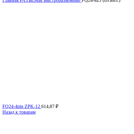
Главная
РАЗЪЕМЫ
Быстроразъемные
FQ24-4ZJ (бл.вил.)
FQ24-4pin ZPK-12
614,87
₽
Назад к товарам