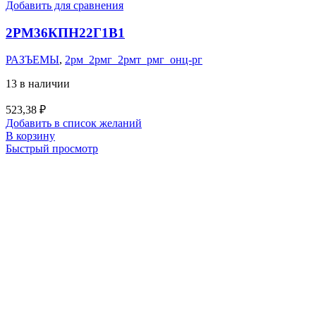
Добавить для сравнения
2РМ36КПН22Г1В1
РАЗЪЕМЫ
,
2рм_2рмг_2рмт_рмг_онц-рг
13 в наличии
523,38
₽
Добавить в список желаний
В корзину
Быстрый просмотр