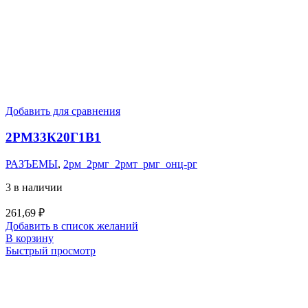
Добавить для сравнения
2РМ33К20Г1В1
РАЗЪЕМЫ
,
2рм_2рмг_2рмт_рмг_онц-рг
3 в наличии
261,69
₽
Добавить в список желаний
В корзину
Быстрый просмотр