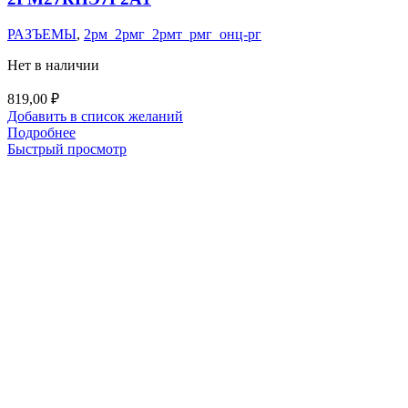
РАЗЪЕМЫ
,
2рм_2рмг_2рмт_рмг_онц-рг
Нет в наличии
819,00
₽
Добавить в список желаний
Подробнее
Быстрый просмотр