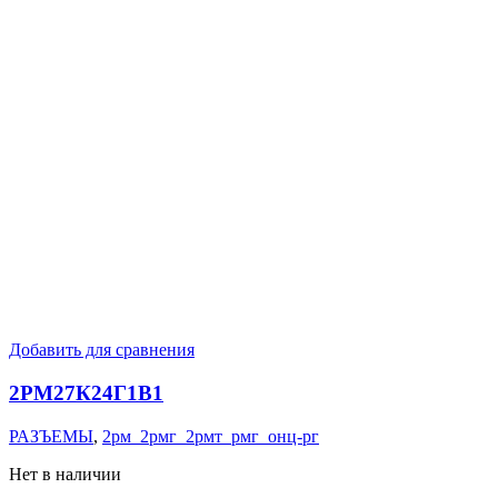
Добавить для сравнения
2РМ27К24Г1В1
РАЗЪЕМЫ
,
2рм_2рмг_2рмт_рмг_онц-рг
Нет в наличии