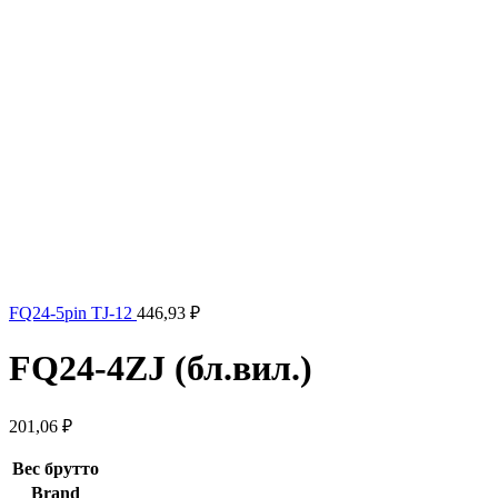
FQ24-5pin TJ-12
446,93
₽
FQ24-4ZJ (бл.вил.)
201,06
₽
Вес брутто
Brand