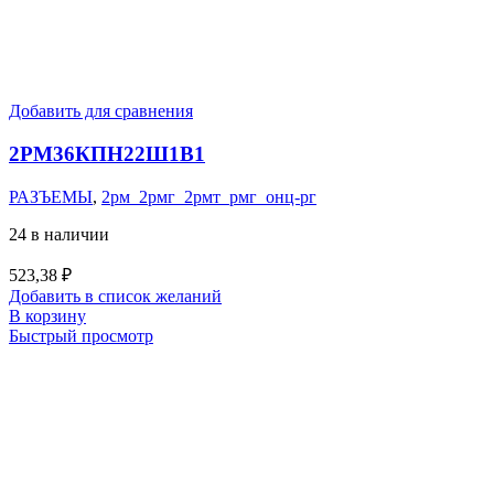
Добавить для сравнения
2РМ36КПН22Ш1В1
РАЗЪЕМЫ
,
2рм_2рмг_2рмт_рмг_онц-рг
24 в наличии
523,38
₽
Добавить в список желаний
В корзину
Быстрый просмотр