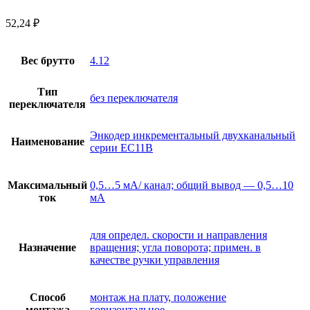
52,24
₽
Вес брутто
4.12
Тип
без переключателя
переключателя
Энкодер инкрементальный двухканальный
Наименование
серии EC11B
Максимальный
0,5…5 мА/ канал; общий вывод — 0,5…10
ток
мА
для определ. скорости и направления
Назначение
вращения; угла поворота; примен. в
качестве ручки управления
Способ
монтаж на плату, положение
монтажа
горизонтальное