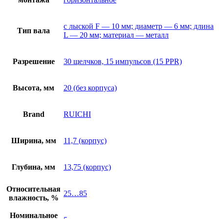
с лыской F — 10 мм; диаметр — 6 мм; длина
Тип вала
L — 20 мм; материал — металл
Разрешение
30 щелчков, 15 импульсов (15 PPR)
Высота, мм
20 (без корпуса)
Brand
RUICHI
Ширина, мм
11,7 (корпус)
Глубина, мм
13,75 (корпус)
Относительная
25…85
влажность, %
Номинальное