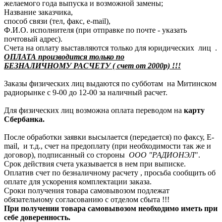
желаемого года выпуска и возможной замены;
Название заказчика,
способ связи (тел, факс, e-mail),
Ф.И.О. исполнителя (при отправке по почте - указать
почтовый адрес).
Счета на оплату выставляются только для юридических лиц .
ОПЛАТА производится только по
БЕЗНАЛИЧНОМУ РАСЧЕТУ ( счет от 2000р) !!!
Заказы физических лиц выдаются по субботам на Митинском
радиорынке с 9-00 до 12-00 за наличный расчет.
Для физических лиц возможна оплата переводом на
карту
Сбербанка.
После обработки заявки высылается (передается) по факсу, E-
mail, и т.д., счет на предоплату (при необходимости так же и
договор), подписанный со стороны
ООО "РАДИОНЭЛ
".
Срок действия счета указывается в нем при выписке.
Оплатив счет по безналичному расчету , просьба сообщить об
оплате для ускорения комплектации заказа.
Сроки получения товара самовывозом подлежат
обязательному согласованию с отделом сбыта !!!
При получении товара самовывозом необходимо иметь при
себе доверенность.