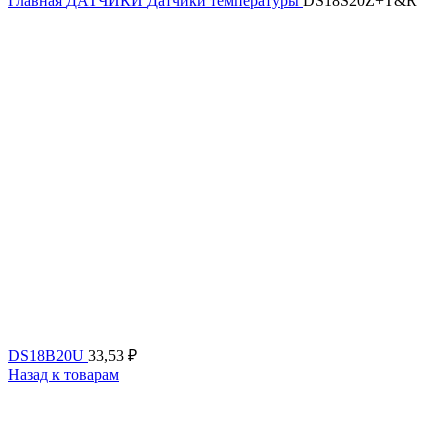
Главная
ДАТЧИКИ
Датчики температуры
DS18S20Z+T&R
DS18B20U
33,53
₽
Назад к товарам