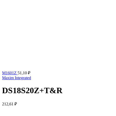
M1601Z
51,10
₽
Maxim Integrated
DS18S20Z+T&R
212,61
₽