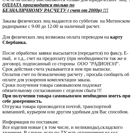
ОПЛАТА производится только по
БЕЗНАЛИЧНОМУ РАСЧЕТУ ( счет от 2000р) !!!
Заказы физических лиц выдаются по субботам на Митинском
радиорынке с 9-00 до 12-00 за наличный расчет.
Для физических лиц возможна оплата переводом на
карту
Сбербанка.
После обработки заявки высылается (передается) по факсу, E-
mail, и т.д., счет на предоплату (при необходимости так же и
договор), подписанный со стороны
ООО "РАДИОНЭЛ
".
Срок действия счета указывается в нем при выписке.
Оплатив счет по безналичному расчету , просьба сообщить об
оплате для ускорения комплектации заказа.
Сроки получения товара самовывозом подлежат
обязательному согласованию с отделом сбыта !!!
При получении товара самовывозом необходимо иметь при
себе доверенность.
Отгрузка товара производится почтой, транспортной
компанией, курьером или другим удобным для Вас способом.
Информация по поставкам:
Все изделия новые ( в том числе, и неликвиды),складского
хранения. В случае, если по ТУ есть ограничения на год