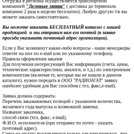
Отгрузка в регионы осуществляется транспортной
компанией
"Деловые линии"
( доставка до терминала
компании 2 раза в неделю бесплатно). Любую другую т/к вы
можете заказать самостоятельно.
Вы можете заказать БЕСПЛАТНЫЙ каталог с нашей
продукцией и мы отправим вам его почтой (в заявке
просьба указывать почтовый адрес организации).
Если у Вас возникнут какие-либо вопросы - наши менеджеры
ответят на них по e-mail или по указанному телефону.
Правила оформления заказов
Для получения интересующей Вас информации (счета, цены,
технические характеристики, аналоги, и т.д.) по электронным
компонентам (включая те, которые вы не нашли в данном
каталоге), нужно передать в
ООО "РАДИОНЭЛ
" заявку
наиболее удобным для Вас способом ( тел, факс,e-mail).
Заявка должна содержать:
Перечень заказываемых позиций с указанием количества,
желаемого года выпуска и возможной замены;
Название заказчика,
способ связи (тел, факс, e-mail),
Ф.И.О. исполнителя (при отправке по почте - указать
почтовый адрес).
Счета на оплату выставляются только для юридических лиц .