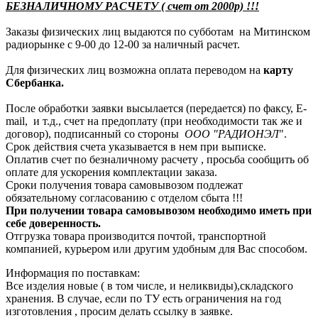
БЕЗНАЛИЧНОМУ РАСЧЕТУ ( счет от 2000р) !!!
Заказы физических лиц выдаются по субботам на Митинском
радиорынке с 9-00 до 12-00 за наличный расчет.
Для физических лиц возможна оплата переводом на
карту
Сбербанка.
После обработки заявки высылается (передается) по факсу, E-
mail, и т.д., счет на предоплату (при необходимости так же и
договор), подписанный со стороны
ООО "РАДИОНЭЛ
".
Срок действия счета указывается в нем при выписке.
Оплатив счет по безналичному расчету , просьба сообщить об
оплате для ускорения комплектации заказа.
Сроки получения товара самовывозом подлежат
обязательному согласованию с отделом сбыта !!!
При получении товара самовывозом необходимо иметь при
себе доверенность.
Отгрузка товара производится почтой, транспортной
компанией, курьером или другим удобным для Вас способом.
Информация по поставкам:
Все изделия новые ( в том числе, и неликвиды),складского
хранения. В случае, если по ТУ есть ограничения на год
изготовления , просим делать ссылку в заявке.