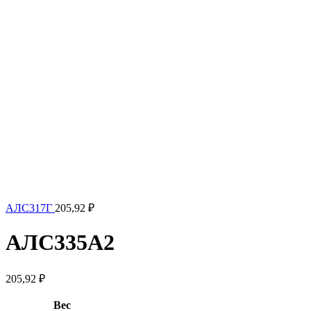
АЛС317Г
205,92
₽
АЛС335А2
205,92
₽
Вес