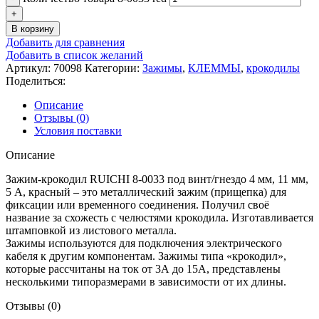
В корзину
Добавить для сравнения
Добавить в список желаний
Артикул:
70098
Категории:
Зажимы
,
КЛЕММЫ
,
крокодилы
Поделиться:
Описание
Отзывы (0)
Условия поставки
Описание
Зажим-крокодил RUICHI 8-0033 под винт/гнездо 4 мм, 11 мм,
5 А, красный – это металлический зажим (прищепка) для
фиксации или временного соединения. Получил своё
название за схожесть с челюстями крокодила. Изготавливается
штамповкой из листового металла.
Зажимы используются для подключения электрического
кабеля к другим компонентам. Зажимы типа «крокодил»,
которые рассчитаны на ток от 3А до 15А, представлены
несколькими типоразмерами в зависимости от их длины.
Отзывы (0)