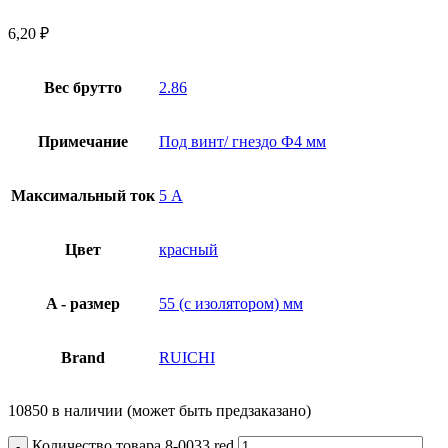
6,20
₽
Вес брутто
2.86
Примечание
Под винт/ гнездо Ф4 мм
Максимальный ток
5 А
Цвет
красный
A - размер
55 (с изолятором) мм
Brand
RUICHI
10850 в наличии (может быть предзаказано)
Количество товара 8-0033 red