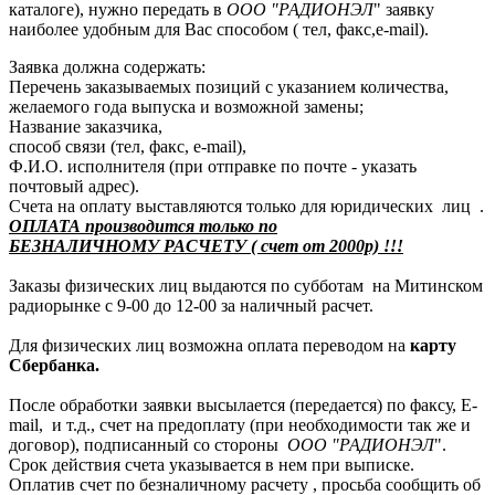
каталоге), нужно передать в
ООО "РАДИОНЭЛ
" заявку
наиболее удобным для Вас способом ( тел, факс,e-mail).
Заявка должна содержать:
Перечень заказываемых позиций с указанием количества,
желаемого года выпуска и возможной замены;
Название заказчика,
способ связи (тел, факс, e-mail),
Ф.И.О. исполнителя (при отправке по почте - указать
почтовый адрес).
Счета на оплату выставляются только для юридических лиц .
ОПЛАТА производится только по
БЕЗНАЛИЧНОМУ РАСЧЕТУ ( счет от 2000р) !!!
Заказы физических лиц выдаются по субботам на Митинском
радиорынке с 9-00 до 12-00 за наличный расчет.
Для физических лиц возможна оплата переводом на
карту
Сбербанка.
После обработки заявки высылается (передается) по факсу, E-
mail, и т.д., счет на предоплату (при необходимости так же и
договор), подписанный со стороны
ООО "РАДИОНЭЛ
".
Срок действия счета указывается в нем при выписке.
Оплатив счет по безналичному расчету , просьба сообщить об