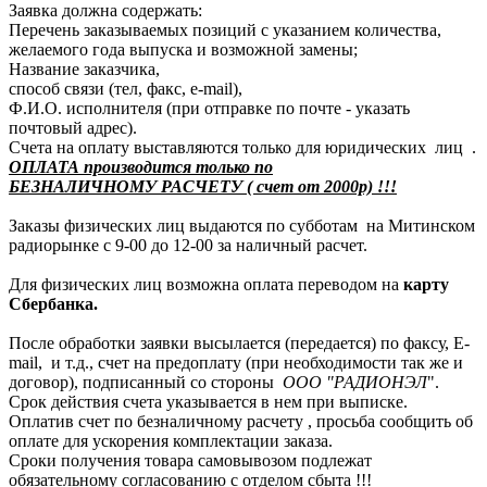
Заявка должна содержать:
Перечень заказываемых позиций с указанием количества,
желаемого года выпуска и возможной замены;
Название заказчика,
способ связи (тел, факс, e-mail),
Ф.И.О. исполнителя (при отправке по почте - указать
почтовый адрес).
Счета на оплату выставляются только для юридических лиц .
ОПЛАТА производится только по
БЕЗНАЛИЧНОМУ РАСЧЕТУ ( счет от 2000р) !!!
Заказы физических лиц выдаются по субботам на Митинском
радиорынке с 9-00 до 12-00 за наличный расчет.
Для физических лиц возможна оплата переводом на
карту
Сбербанка.
После обработки заявки высылается (передается) по факсу, E-
mail, и т.д., счет на предоплату (при необходимости так же и
договор), подписанный со стороны
ООО "РАДИОНЭЛ
".
Срок действия счета указывается в нем при выписке.
Оплатив счет по безналичному расчету , просьба сообщить об
оплате для ускорения комплектации заказа.
Сроки получения товара самовывозом подлежат
обязательному согласованию с отделом сбыта !!!