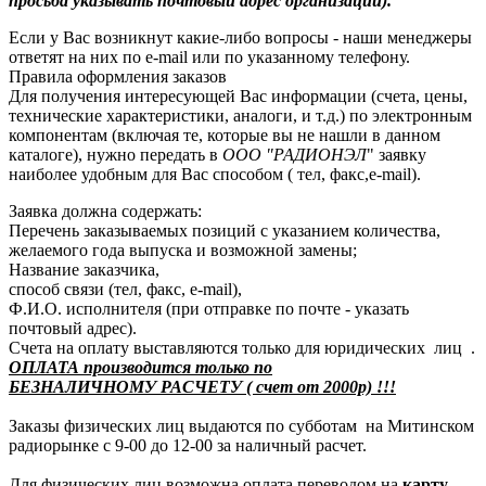
просьба указывать почтовый адрес организации).
Если у Вас возникнут какие-либо вопросы - наши менеджеры
ответят на них по e-mail или по указанному телефону.
Правила оформления заказов
Для получения интересующей Вас информации (счета, цены,
технические характеристики, аналоги, и т.д.) по электронным
компонентам (включая те, которые вы не нашли в данном
каталоге), нужно передать в
ООО "РАДИОНЭЛ
" заявку
наиболее удобным для Вас способом ( тел, факс,e-mail).
Заявка должна содержать:
Перечень заказываемых позиций с указанием количества,
желаемого года выпуска и возможной замены;
Название заказчика,
способ связи (тел, факс, e-mail),
Ф.И.О. исполнителя (при отправке по почте - указать
почтовый адрес).
Счета на оплату выставляются только для юридических лиц .
ОПЛАТА производится только по
БЕЗНАЛИЧНОМУ РАСЧЕТУ ( счет от 2000р) !!!
Заказы физических лиц выдаются по субботам на Митинском
радиорынке с 9-00 до 12-00 за наличный расчет.
Для физических лиц возможна оплата переводом на
карту