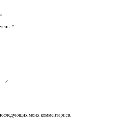
”
ечены
*
ля последующих моих комментариев.