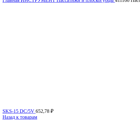
Главная
ИНСТРУМЕНТ
Пассатижи и плоскогубцы
411166 Пас
SKS-15 DC/5V
652,78
₽
Назад к товарам