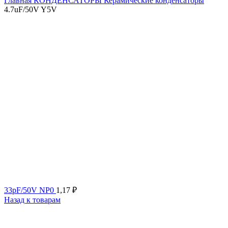
Главная
КОНДЕНСАТОРЫ
Керамические конденсаторы
4.7uF/50V Y5V
33pF/50V NP0
1,17
₽
Назад к товарам