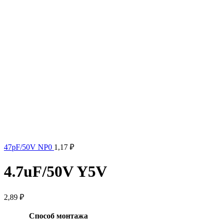
47pF/50V NP0
1,17
₽
4.7uF/50V Y5V
2,89
₽
Способ монтажа