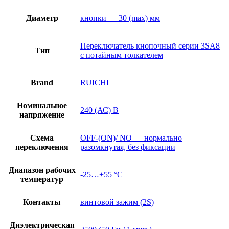
Диаметр
кнопки — 30 (max) мм
Переключатель кнопочный серии 3SA8
Тип
с потайным толкателем
Brand
RUICHI
Номинальное
240 (АС) В
напряжение
Схема
OFF-(ON)/ NO — нормально
переключения
разомкнутая, без фиксации
Диапазон рабочих
-25…+55 °С
температур
Контакты
винтовой зажим (2S)
Диэлектрическая