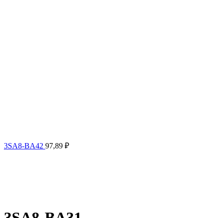
3SA8-BA42
97,89
₽
3SA8-BA31