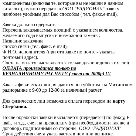
компонентам (включая те, которые вы не нашли в данном
каталоге), нужно передать в
ООО "РАДИОНЭЛ
" заявку
наиболее удобным для Вас способом ( тел, факс,e-mail).
Заявка должна содержать:
Перечень заказываемых позиций с указанием количества,
желаемого года выпуска и возможной замены;
Название заказчика,
способ связи (тел, факс, e-mail),
Ф.И.О. исполнителя (при отправке по почте - указать
почтовый адрес).
Счета на оплату выставляются только для юридических лиц .
ОПЛАТА производится только по
БЕЗНАЛИЧНОМУ РАСЧЕТУ ( счет от 2000р) !!!
Заказы физических лиц выдаются по субботам на Митинском
радиорынке с 9-00 до 12-00 за наличный расчет.
Для физических лиц возможна оплата переводом на
карту
Сбербанка.
После обработки заявки высылается (передается) по факсу, E-
mail, и т.д., счет на предоплату (при необходимости так же и
договор), подписанный со стороны
ООО "РАДИОНЭЛ
".
Срок действия счета указывается в нем при выписке.