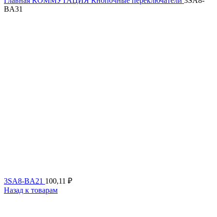
Главная
КОММУТАЦИЯ
Кнопочные переключатели
3SA8-
BA31
3SA8-BA21
100,11
₽
Назад к товарам