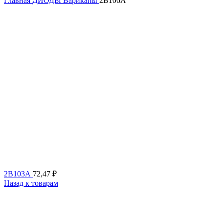
Главная
ДИОДЫ
Варикапы
2В106А
2В103А
72,47
₽
Назад к товарам