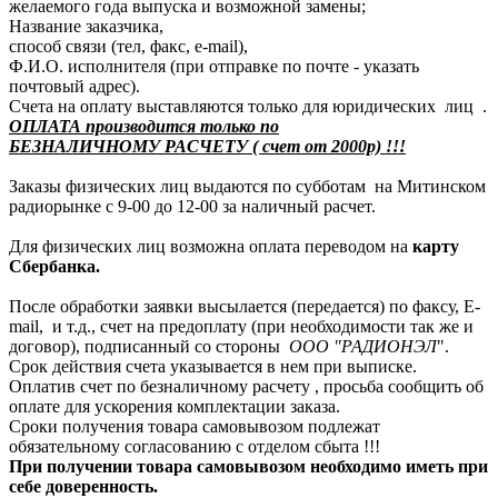
желаемого года выпуска и возможной замены;
Название заказчика,
способ связи (тел, факс, e-mail),
Ф.И.О. исполнителя (при отправке по почте - указать
почтовый адрес).
Счета на оплату выставляются только для юридических лиц .
ОПЛАТА производится только по
БЕЗНАЛИЧНОМУ РАСЧЕТУ ( счет от 2000р) !!!
Заказы физических лиц выдаются по субботам на Митинском
радиорынке с 9-00 до 12-00 за наличный расчет.
Для физических лиц возможна оплата переводом на
карту
Сбербанка.
После обработки заявки высылается (передается) по факсу, E-
mail, и т.д., счет на предоплату (при необходимости так же и
договор), подписанный со стороны
ООО "РАДИОНЭЛ
".
Срок действия счета указывается в нем при выписке.
Оплатив счет по безналичному расчету , просьба сообщить об
оплате для ускорения комплектации заказа.
Сроки получения товара самовывозом подлежат
обязательному согласованию с отделом сбыта !!!
При получении товара самовывозом необходимо иметь при
себе доверенность.