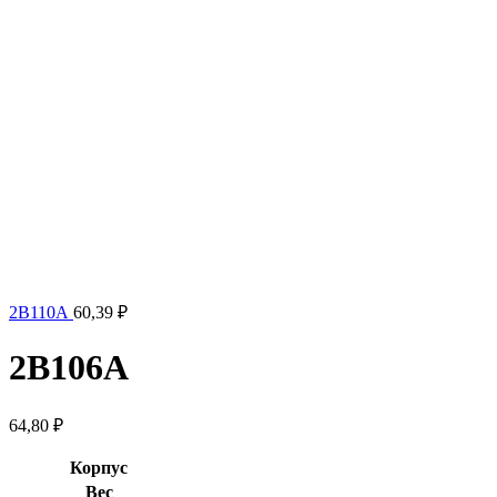
2В110А
60,39
₽
2В106А
64,80
₽
Корпус
Вес