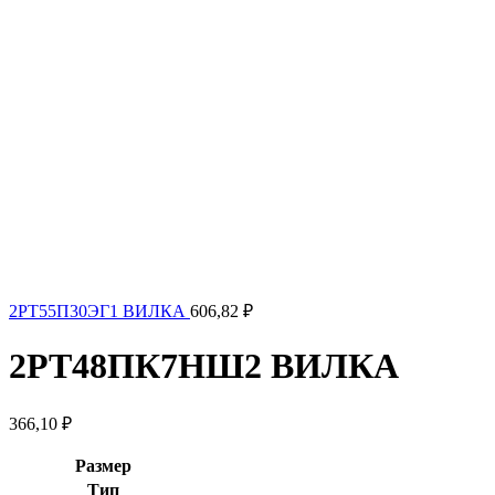
2РТ55П30ЭГ1 ВИЛКА
606,82
₽
2РТ48ПК7НШ2 ВИЛКА
366,10
₽
Размер
Тип