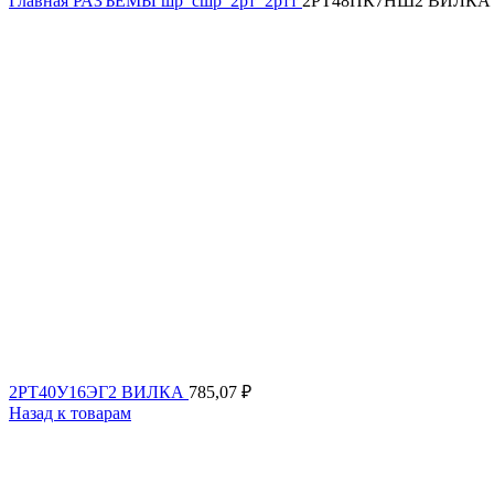
Главная
РАЗЪЕМЫ
шр_сшр_2рт_2ртт
2РТ48ПК7НШ2 ВИЛКА
2РТ40У16ЭГ2 ВИЛКА
785,07
₽
Назад к товарам