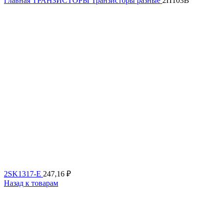
Главная
ТРАНЗИСТОРЫ
Транзисторы разные
2П103В
2SK1317-E
247,16
₽
Назад к товарам