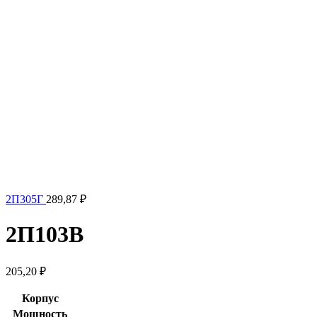
2П305Г
289,87
₽
2П103В
205,20
₽
Корпус
Мощность